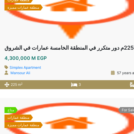
منطقة عمارات مميزة
شروق
4,300,000 M EGP
Simplex Apartment
Mansour Ali
57 years 
2
225 m
3
For Sal
متاح
منطقة عمارات
منطقة عمارات مميزة