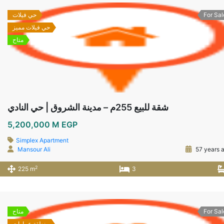
For Sal
حي فيلات
حي فيلات مميز
متاح
شقة للبيع 255م – مدينة الشروق | حي النادي
5,200,000 M EGP
Simplex Apartment
Mansour Ali
57 years 
2
225 m
3
For Sal
متاح
منطقة عمارات