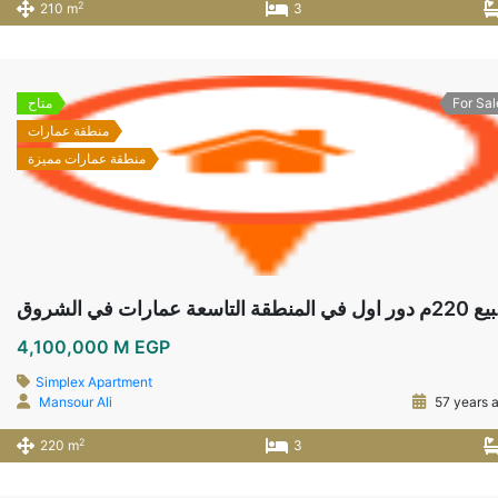
2
210 m
3
For Sal
متاح
منطقة عمارات
منطقة عمارات مميزة
 الشروق
4,100,000 M EGP
Simplex Apartment
Mansour Ali
57 years 
2
220 m
3