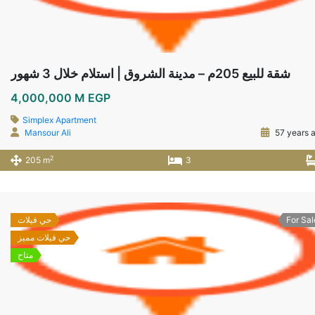
شقة للبيع 205م – مدينة الشروق | استلام خلال 3 شهور
4,000,000 M EGP
Simplex Apartment
Mansour Ali
57 years 
2
205 m
3
For Sal
حي فيلات
حي فيلات مميز
متاح