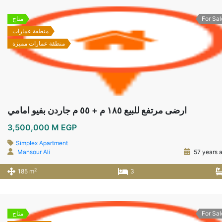
For Sal
متاح
منطقة عمارات
منطقة عمارات مميزة
ارضى مرتفع للبيع ١٨٥ م + ٥٥ م جاردن بفيو امامي
3,500,000 M EGP
Simplex Apartment
Mansour Ali
57 years 
2
185 m
3
For Sal
متاح