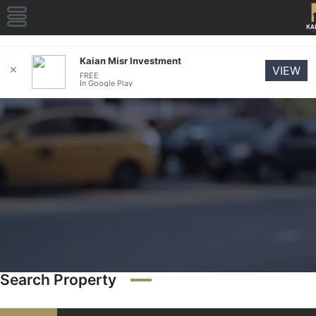
Kaian Misr Investment
✕
VIEW
FREE
In Google Play
Search Property