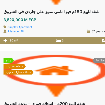
شقة للبيع 180م فيو امامي مميز علي جاردن في الشروق
3,520,000 M EGP
Simplex Apartment
Mansour Ali
57 years 
2
180 m
3
For Sal
متاح
منطقة عمارات
منطقة عمارات مميزة
شقة للبيع 200م – استلام فوري – مدينة الشروق