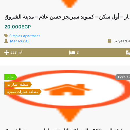
 حسن علام – مدينة الشروق
20,000EGP
Simplex Apartment
Mansour Ali
57 years 
2
223 m
3
For Sal
متاح
منطقة عمارات
منطقة عمارات مميزة