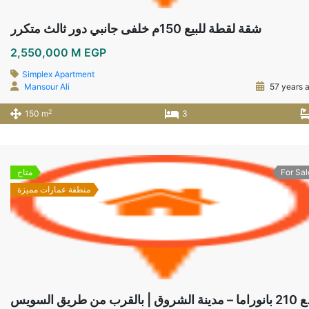
شقة لقطة للبيع 150م خلفى جانبي دور ثالث متكرر
2,550,000 M EGP
Simplex Apartment
Mansour Ali
57 years 
2
150 m
3
For Sal
متاح
منطقة عمارات مميزة
 طريق السويس