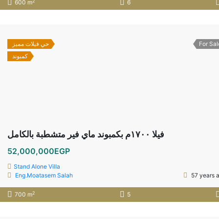
2
600 m
6
حي فيلات مميز
For Sal
كمبوند
فيلا ١٧٠٠م بكمبوند ماي فير متشطبة بالكامل
52,000,000EGP
Stand Alone Villa
Eng.Moatasem Salah
57 years 
2
700 m
5