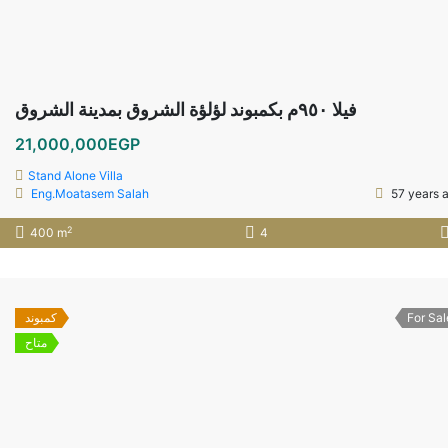
فيلا ٩٥٠م بكمبوند لؤلؤة الشروق بمدينة الشروق
21,000,000EGP
Stand Alone Villa
Eng.Moatasem Salah
57 years 
2
400 m
4
كمبوند
For Sal
متاح