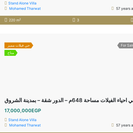
Stand Alone Villa
Mohamed Tharwat
57 years 
2
220 m
3
حي فيلات مميز
For Sal
متاح
شروق
17,000,000EGP
Stand Alone Villa
Mohamed Tharwat
57 years 