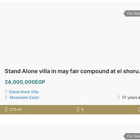
For Sal
Stand Alone vi
24,000,000EGP
Stand Alone Villa
Moatasem Salah
57 years 
2
370 m
5
For Sal