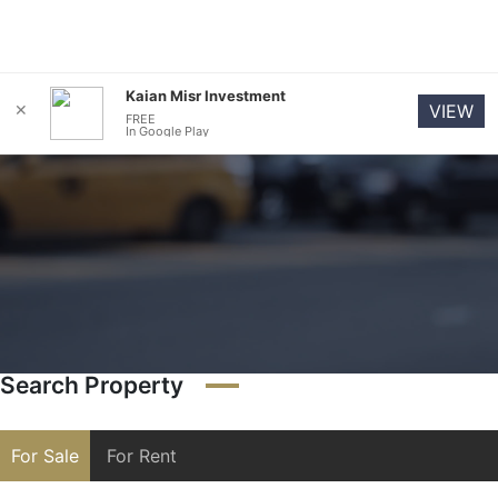
Kaian Misr Investment
✕
VIEW
FREE
In Google Play
Search Property
For Sale
For Rent