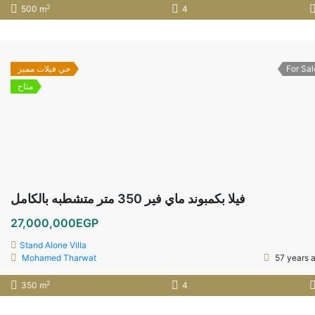
2
500 m
4
حي فيلات مميز
For Sal
متاح
فيلا بكمبوند ماي فير 350 متر متشطبه بالكامل
27,000,000EGP
Stand Alone Villa
Mohamed Tharwat
57 years 
2
350 m
4