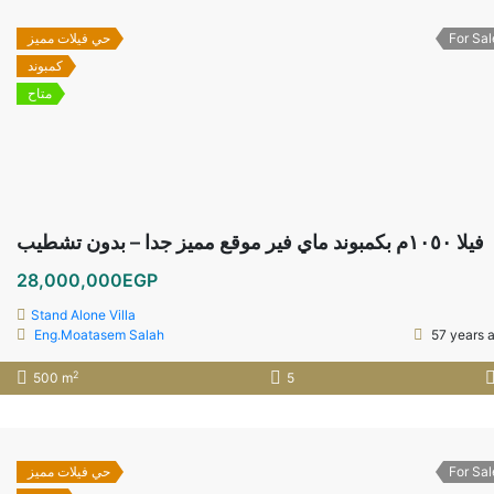
حي فيلات مميز
For Sal
كمبوند
متاح
فيلا ١٠٥٠م بكمبوند ماي فير موقع مميز جدا – بدون تشطيب
28,000,000EGP
Stand Alone Villa
Eng.Moatasem Salah
57 years 
2
500 m
5
حي فيلات مميز
For Sal