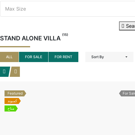
Sea
(15)
STAND ALONE VILLA
ALL
FOR SALE
FOR RENT
Sort By
Featured
For Sal
كمبوند
متاح