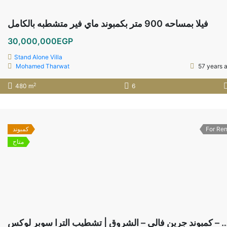
فيلا بمساحه 900 متر بكمبوند ماي فير متشطبه بالكامل
30,000,000EGP
Stand Alone Villa
Mohamed Tharwat
57 years 
2
480 m
6
كمبوند
For Ren
متاح
 – كمبوند جرين فالي – الشروق | تشطيب الترا سوبر لوكس