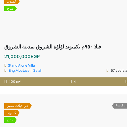
كمبوند
متاح
فيلا ٩٥٠م بكمبوند لؤلؤة الشروق بمدينة الشروق
21,000,000EGP
Stand Alone Villa
Eng.Moatasem Salah
57 years 
2
400 m
4
حي فيلات مميز
For Sal
كمبوند
متاح