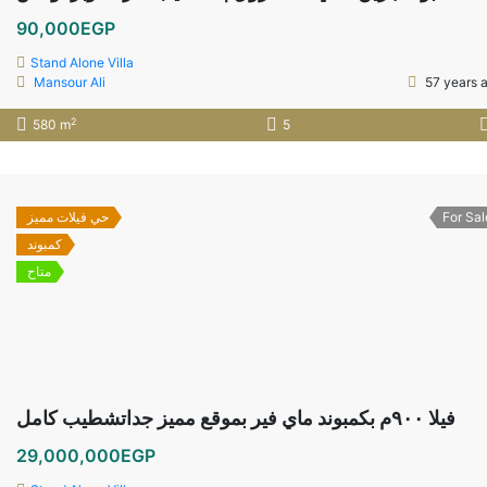
90,000EGP
Stand Alone Villa
Mansour Ali
57 years 
2
580 m
5
حي فيلات مميز
For Sal
كمبوند
متاح
فيلا ٩٠٠م بكمبوند ماي فير بموقع مميز جداتشطيب كامل
29,000,000EGP