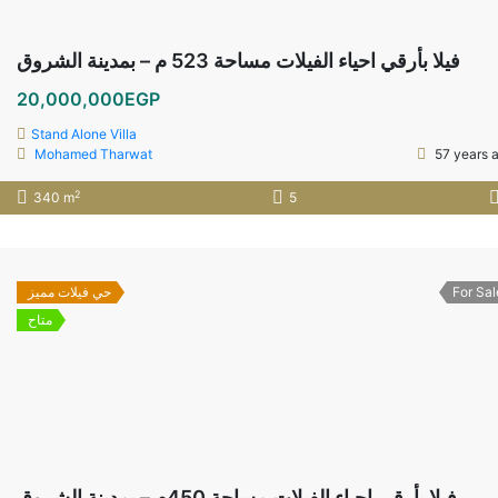
فيلا بأرقي احياء الفيلات مساحة 523 م – بمدينة الشروق
20,000,000EGP
Stand Alone Villa
Mohamed Tharwat
57 years 
2
340 m
5
حي فيلات مميز
For Sal
متاح
فيلا بأرقي احياء الفيلات مساحة 450م – بمدينة الشروق