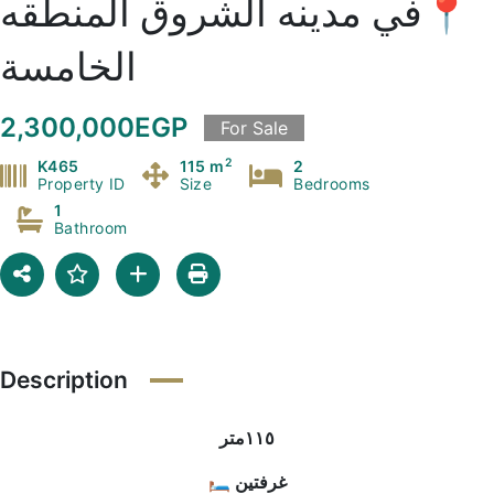
📍في مدينه الشروق المنطقه
الخامسة
2,300,000EGP
For Sale
2
K465
115 m
2
Property ID
Size
Bedrooms
1
Bathroom
Description
١١٥متر
🛏️ غرفتين