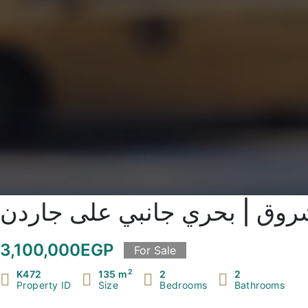
3,100,000EGP
For Sale
2
K472
135 m
2
2
Property ID
Size
Bedrooms
Bathrooms