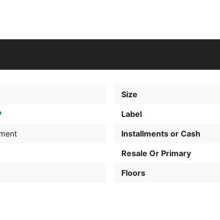
Size
P
Label
tment
Installments or Cash
Resale Or Primary
Floors