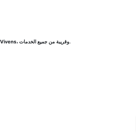
فرصة مميزة لامتلاك شقة في موقع مميز بمدينة الشروق، تقع في شارع البردي بإطلالة مباشرة على مول Vivens، وقريبة من جميع الخدمات.