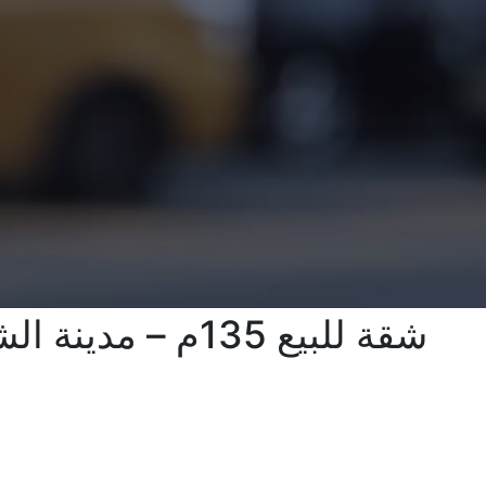
شقة للبيع 135م – مدينة الشروق | بحري جانبي على جاردن