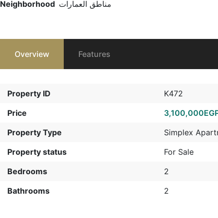
مناطق العمارات
Neighborhood
Overview
Features
Property ID
K472
Price
3,100,000EG
Property Type
Simplex Apar
Property status
For Sale
Bedrooms
2
Bathrooms
2