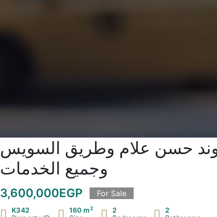
جانب كمبوند حسن علام وطريق السويس
وجميع الخدمات
3,600,000EGP
For Sale
2
K342
160 m
2
2