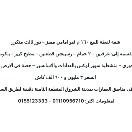
شقة لقطة للبيع ١٦٠ م فيو امامي مميز – دور ثالث متكرر
مة إلى: غرفتين – ٢ حمام – رسيبشن قطعتين – مطبخ كبير – بلكونة
السعر ٣ مليون و ٦٠٠ الف كاش
لمعلومات اكثر: 01110956710 – 0155123333