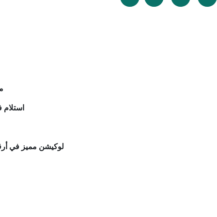
مقس
استلام فوري – متشطبة سوبر لوكس بالعدادات والاسانسير – حصة في الارض و الجراج
لوكيشن مميز في أرقى مناطق العمارات بمدينة الشروق المنطقة الثامنة دقيقة لطريق السويس وجميع الخدمات