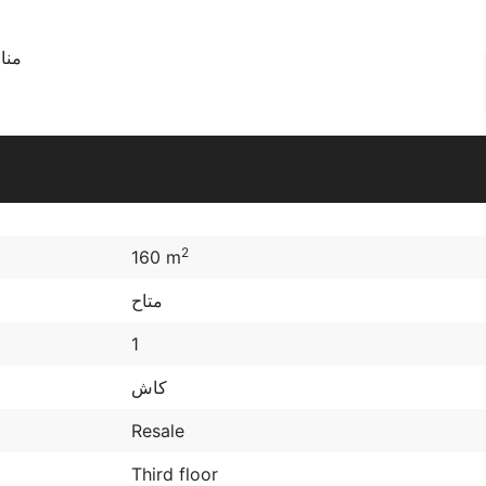
منا
2
160 m
متاح
1
كاش
Resale
Third floor