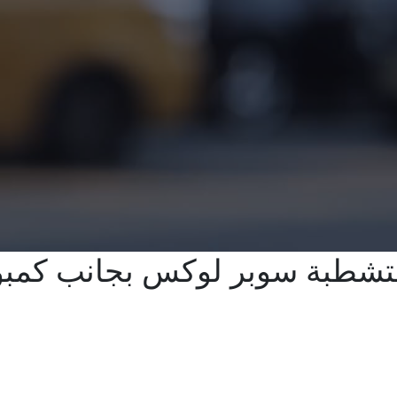
مامي لقطة ١٦٠ م متشطبة سوبر لوكس ب