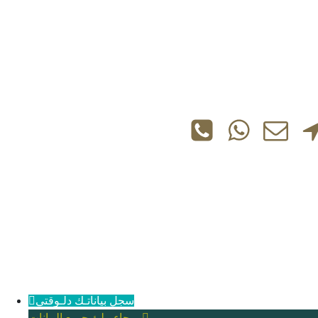
سجل بياناتـك دلـوقتي
برجاء ملئ جميع البيانات