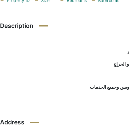
Property ID
Size
Bedrooms
Bathrooms
Description
Address